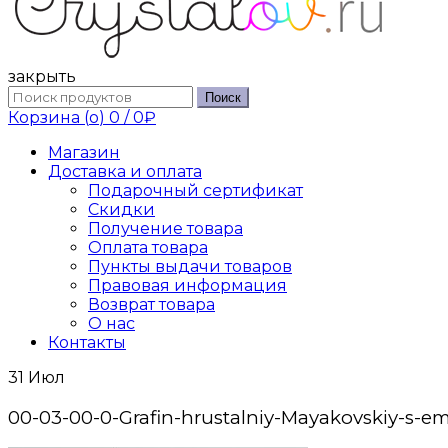
закрыть
Поиск
Корзина (
o
)
0
/
0
₽
Магазин
Доставка и оплата
Подарочный сертификат
Скидки
Получение товара
Оплата товара
Пункты выдачи товаров
Правовая информация
Возврат товара
О нас
Контакты
31
Июл
00-03-00-0-Grafin-hrustalniy-Mayakovskiy-s-e