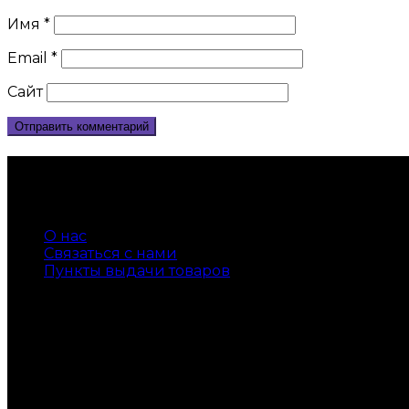
Имя
*
Email
*
Сайт
Контакты
Телефон +7 905 540 55 34
О нас
Связаться с нами
Пункты выдачи товаров
Доставка по всей России
Служба поддержки