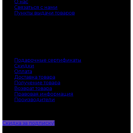
О нас
Связаться с нами
Пункты выдачи товаров
Доставка по всей России
Служба поддержки
Подарочные сертификаты
Скидки
Оплата
Доставка товара
Получение товара
Возврат товара
Правовая информация
Производители
Instagram
Скидка за подписку!
© 2018 Магазин хрустальной посуды Кристалов.