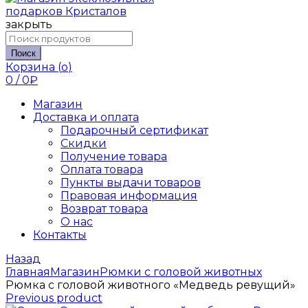
закрыть
Поиск
Корзина (
o
)
0
/
0
₽
Магазин
Доставка и оплата
Подарочный сертификат
Скидки
Получение товара
Оплата товара
Пункты выдачи товаров
Правовая информация
Возврат товара
О нас
Контакты
Назад
Главная
Магазин
Рюмки с головой животных
Рюмка с головой животного «Медведь ревущий»
Previous product