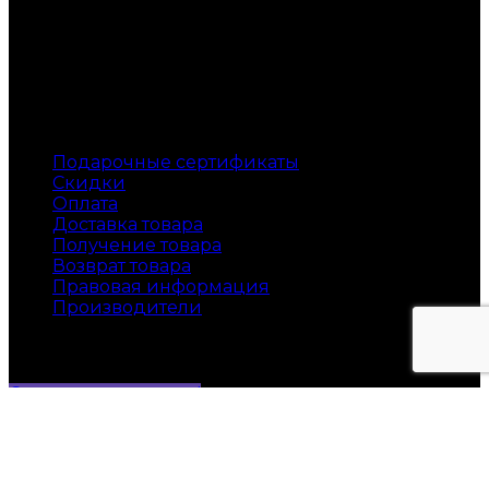
Доставка по всей России
Служба поддержки
Подарочные сертификаты
Скидки
Оплата
Доставка товара
Получение товара
Возврат товара
Правовая информация
Производители
Instagram
Скидка за подписку!
© 2018 Магазин хрустальной посуды Кристалов.
Все права защищены
UConcept.ru
- Создаем и поддерживаем сайты