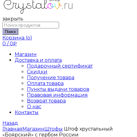
закрыть
Поиск
Корзина (
o
)
0
/
0
₽
Магазин
Доставка и оплата
Подарочный сертификат
Скидки
Получение товара
Оплата товара
Пункты выдачи товаров
Правовая информация
Возврат товара
О нас
Контакты
Назад
Главная
Магазин
Штофы
Штоф хрустальный
«Боярский» с гербом России